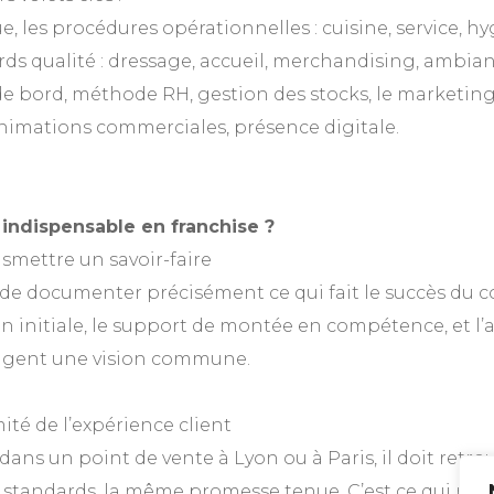
e, les procédures opérationnelles : cuisine, service, h
rds qualité : dressage, accueil, merchandising, ambianc
de bord, méthode RH, gestion des stocks, le marketing
imations commerciales, présence digitale.
l indispensable en franchise ?
nsmettre un savoir-faire
e documenter précisément ce qui fait le succès du co
n initiale, le support de montée en compétence, et l’
tagent une vision commune.
mité de l’expérience client
 dans un point de vente à Lyon ou à Paris, il doit retr
standards, la même promesse tenue. C’est ce qui renfor