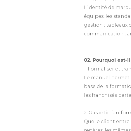
L’identité de marqu
équipes, les standa
gestion : tableaux 
communication : an
02. Pourquoi est-i
1. Formaliser et tra
Le manuel permet d
base de la formatio
les franchisés par
2. Garantir l’unifor
Que le client entre
repères, les mêmes 