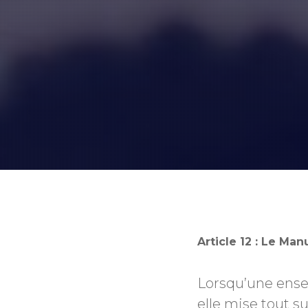
Article 12 : Le Ma
Lorsqu’une ensei
elle mise tout s