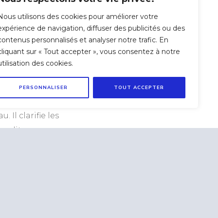
Nous utilisons des cookies pour améliorer votre
expérience de navigation, diffuser des publicités ou des
contenus personnalisés et analyser notre trafic. En
cliquant sur « Tout accepter », vous consentez à notre
utils de pilotage…
utilisation des cookies.
 type du franchisé.
PERSONNALISER
TOUT ACCEPTER
Il clarifie les
 audits.
re, exigée par la
ilisations du