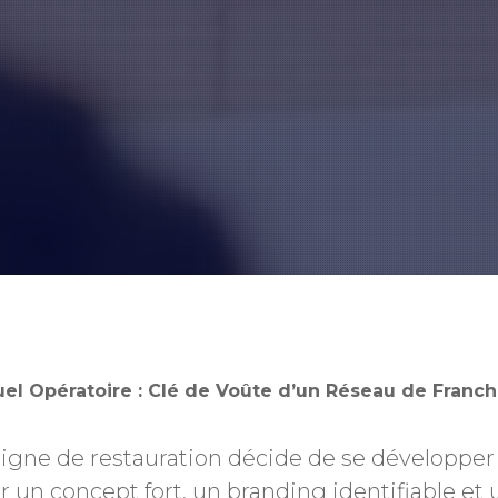
nuel Opératoire : Clé de Voûte d’un Réseau de Franch
gne de restauration décide de se développer 
ur un concept fort, un branding identifiable et