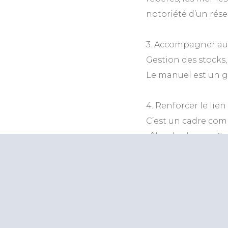
notoriété d’un rése
3. Accompagner au 
Gestion des stocks,
Le manuel est un gui
4. Renforcer le lien
C’est un cadre comm
rôles de chacun, flu
5. Protéger juridi
En franchise, le ma
jurisprudence. Il p
concept.