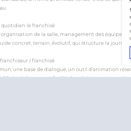
au.
quotidien le franchisé
 organisation de la salle, management des équipes, o
de concret, terrain, évolutif, qui structure la journée
 franchiseur / franchisé
un, une base de dialogue, un outil d’animation réseau. 
idifie les échanges, et facilite les réajustements ou les
quement le réseau
nuel est aussi une preuve de transmission du savoir-fai
rotège la marque contre les dérives ou les mauvaises ut