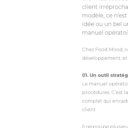
client irréproch
modèle, ce n’es
idée ou un bel un
manuel opératoi
Chez Food Mood, on
développement, et 
01.
Un outil straté
Le manuel opératoir
procédures. C’est l
complet qui encadr
client.
Il regroupe plusieur