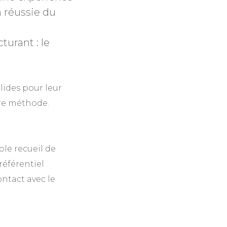
n réussie du
turant : le
ides pour leur
re méthode.
ple recueil de
référentiel
ntact avec le