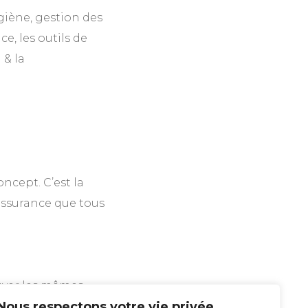
ygiène, gestion des
e, les outils de
 & la
ncept. C’est la
assurance que tous
ouver les mêmes
Nous respectons votre vie privée.
ce la fidélité et la