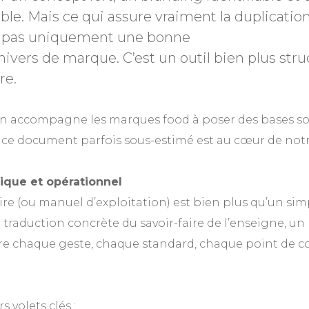
able. Mais ce qui assure vraiment la duplicatio
t pas uniquement une bonne
ivers de marque. C’est un outil bien plus struc
re.
 accompagne les marques food à poser des bases sol
ce document parfois sous-estimé est au cœur de not
gique et opérationnel
e (ou manuel d’exploitation) est bien plus qu’un sim
a traduction concrète du savoir-faire de l’enseigne, un 
e chaque geste, chaque standard, chaque point de co
s volets clés :