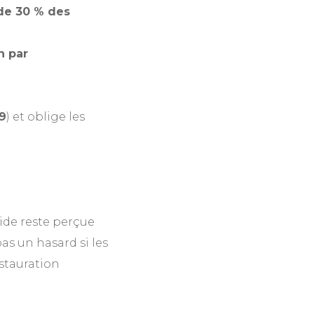
de 30 % des
n par
29
) et oblige les
ide reste perçue
as un hasard si les
estauration