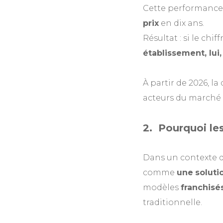
Cette performance 
prix
en dix ans.
Résultat : si le chi
établissement, lui,
À partir de 2026, la
acteurs du marché à
2.
Pourquoi les
Dans un contexte d
comme
une
solut
modèles
franchisés
traditionnelle.