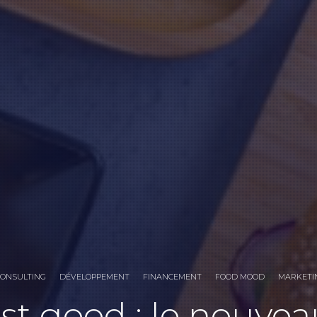
CONSULTING
DÉVELOPPEMENT
FINANCEMENT
FOOD MOOD
MARKETI
ast good : le nouv