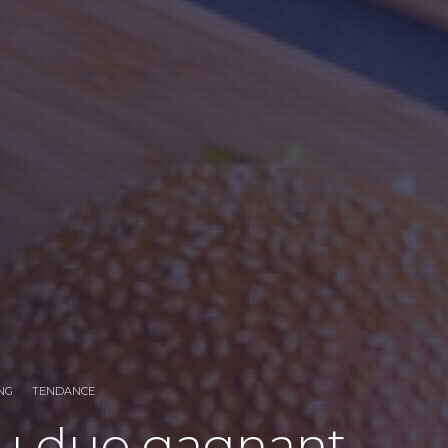
NG
TENDANCE
eau duo gagnant