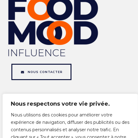
NOUS CONTACTER
Gestion complète des réseaux sociaux
Nous respectons votre vie privée.
Nous utilisons des cookies pour améliorer votre
■
Stratégie social media
expérience de navigation, diffuser des publicités ou des
contenus personnalisés et analyser notre trafic. En
■
Création de contenus photo et vidéo
cliquant sur « Tout accepter », vous consentez à notre