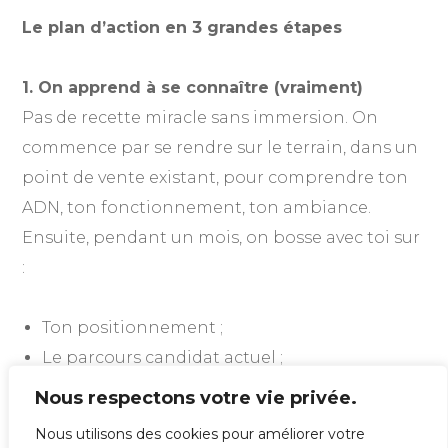
Le plan d’action en 3 grandes étapes
1. On apprend à se connaître (vraiment)
Pas de recette miracle sans immersion. On
commence par se rendre sur le terrain, dans un
point de vente existant, pour comprendre ton
ADN, ton fonctionnement, ton ambiance.
Ensuite, pendant un mois, on bosse avec toi sur
:
Ton positionnement ;
Le parcours candidat actuel ;
Ton attractivité auprès des futurs franchisés.
Nous respectons votre vie privée.
Nous utilisons des cookies pour améliorer votre
Notre but ? Identifier ce qui peut séduire… ou