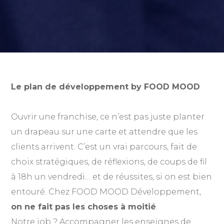
Le plan de développement by FOOD MOOD
Ouvrir une franchise, ce n’est pas juste planter
un drapeau sur une carte et attendre que les
clients arrivent. C’est un vrai parcours, fait de
choix stratégiques, de réflexions, de coups de fil
à 18h un vendredi… et de réussites, si on est bien
entouré. Chez FOOD MOOD Développement,
on ne fait pas les choses à moitié
.
Notre job ? Accompagner les enseignes de