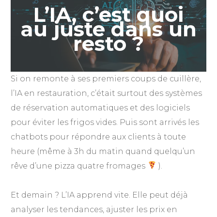
L’IA, c’est quoi
au juste dans un
resto ?
Si on remonte à ses premiers coups de cuillère,
l’IA en restauration, c’était surtout des systèmes
de réservation automatiques et des logiciels
pour éviter les frigos vides. Puis sont arrivés les
chatbots pour répondre aux clients à toute
heure (même à 3h du matin quand quelqu’un
rêve d’une pizza quatre fromages
).
Et demain ? L’IA apprend vite. Elle peut déjà
analyser les tendances, ajuster les prix en