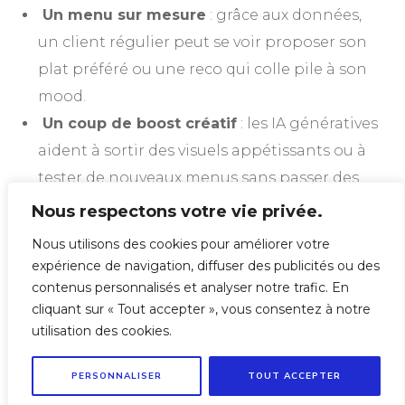
Un menu sur mesure
: grâce aux données,
un client régulier peut se voir proposer son
plat préféré ou une reco qui colle pile à son
mood.
Un coup de boost créatif
: les IA génératives
aident à sortir des visuels appétissants ou à
tester de nouveaux menus sans passer des
heures en cuisine.
Nous respectons votre vie privée.
Une meilleure vision business
: prévisions
Nous utilisons des cookies pour améliorer votre
d’affluence, anticipation des tendances food,
expérience de navigation, diffuser des publicités ou des
ajustement des achats… le restaurateur
contenus personnalisés et analyser notre trafic. En
cliquant sur « Tout accepter », vous consentez à notre
n’improvise plus, il pilote avec précision.
utilisation des cookies.
Des outils
PERSONNALISER
TOUT ACCEPTER