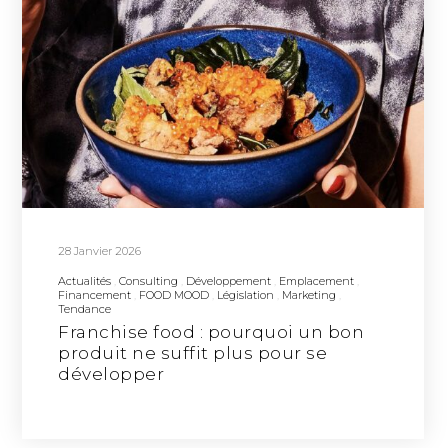
28 Janvier 2026
Actualités
Consulting
Développement
Emplacement
Financement
FOOD MOOD
Législation
Marketing
Tendance
Franchise food : pourquoi un bon
produit ne suffit plus pour se
développer