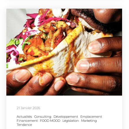
21 Janvier 2026
Actualités
Consulting
Développement
Emplacement
Financement
FOOD MOOD
Législation
Marketing
Tendance